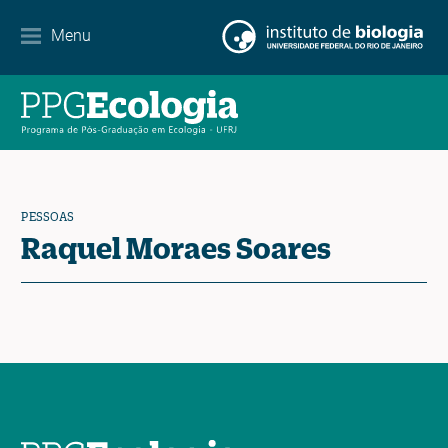
Internacionalização
Menu
Parcerias
Agenda de eventos
Notícias
PESSOAS
Contato
Raquel Moraes Soares
EN
ES
PT