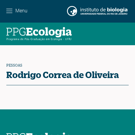
Internacionalização
Menu
Parcerias
Agenda de eventos
Notícias
PESSOAS
Contato
Rodrigo Correa de Oliveira
EN
ES
PT