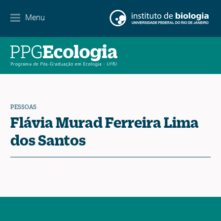
Parcerias
Menu
Agenda de eventos
Notícias
Contato
PESSOAS
Flávia Murad Ferreira Lima
dos Santos
EN
ES
PT