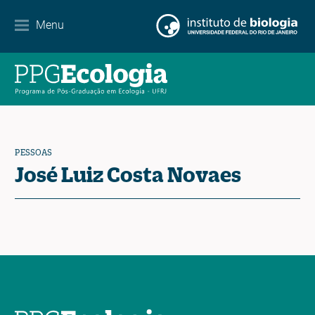
Internacionalização
Menu
Parcerias
Agenda de eventos
Notícias
PESSOAS
Contato
José Luiz Costa Novaes
EN
ES
PT