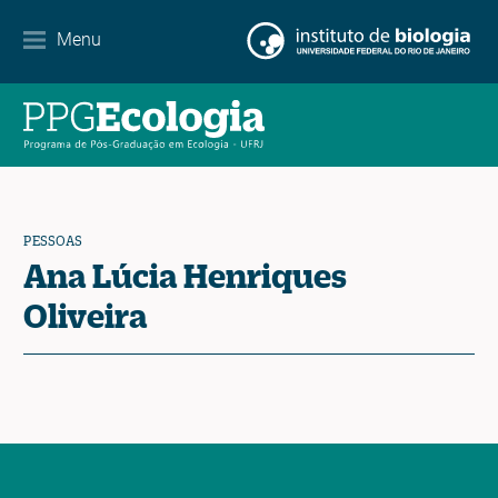
Parcerias
Menu
Agenda de eventos
Notícias
Contato
PESSOAS
Ana Lúcia Henriques
Oliveira
EN
ES
PT