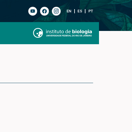
EN
ES
PT