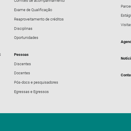
Comitês de acompanhamento
Parce
Exame de Qualificação
Estági
Reaproveitamento de créditos
Visita
Disciplinas
Oportunidades
Agend
S
Pessoas
Notíc
Discentes
Docentes
Conta
Pós-docs e pesquisadores
Egressas e Egressos