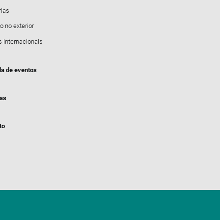
rias
o no exterior
s internacionais
a de eventos
ias
to