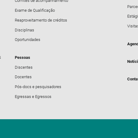
Comitês de acompanhamento
Parce
Exame de Qualificação
Estági
Reaproveitamento de créditos
Visita
Disciplinas
Oportunidades
Agend
S
Pessoas
Notíc
Discentes
Docentes
Conta
Pós-docs e pesquisadores
Egressas e Egressos