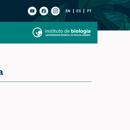
EN
ES
PT
a