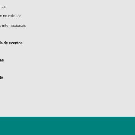
rias
o no exterior
s internacionais
a de eventos
ias
to