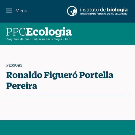
Parcerias
Menu
Agenda de eventos
Notícias
Contato
PESSOAS
Ronaldo Figueró Portella
Pereira
EN
ES
PT