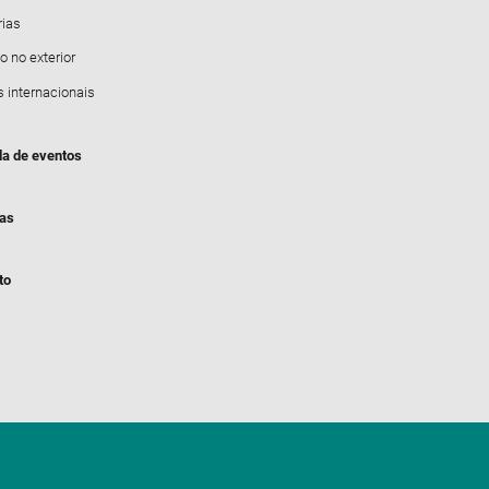
rias
o no exterior
s internacionais
a de eventos
ias
to