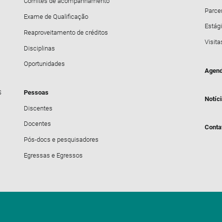
Comitês de acompanhamento
Parce
Exame de Qualificação
Estági
Reaproveitamento de créditos
Visita
Disciplinas
Oportunidades
Agend
S
Pessoas
Notíc
Discentes
Docentes
Conta
Pós-docs e pesquisadores
Egressas e Egressos