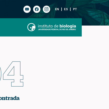
EN
ES
PT
04
ontrada