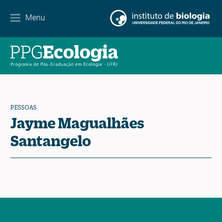
Parcerias
Menu
Agenda de eventos
Notícias
Contato
PESSOAS
Jayme Magualhães
Santangelo
EN
ES
PT