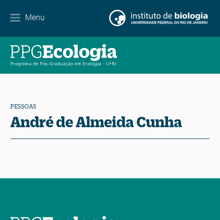
Internacionalização
Menu
Parcerias
Agenda de eventos
Notícias
PESSOAS
Contato
André de Almeida Cunha
EN
ES
PT