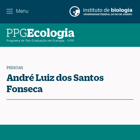
Parcerias
Menu
Agenda de eventos
Notícias
Contato
PESSOAS
André Luiz dos Santos
Fonseca
EN
ES
PT