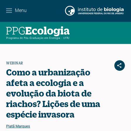
Contato
Menu
EN
ES
PT
WEBINAR
Como a urbanização
afeta a ecologia e a
evolução da biota de
riachos? Lições de uma
espécie invasora
Piatã Marques