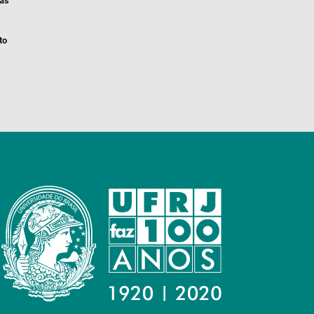
ias
to