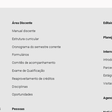
Área Discente
Editai
Manual discente
Plane
Estrutura curricular
Cronograma do semestre corrente
Inter
Formulários
Intro
Comitês de acompanhamento
Parce
Exame de Qualificação
Estági
Reaproveitamento de créditos
Visita
Disciplinas
Oportunidades
Agend
S
Pessoas