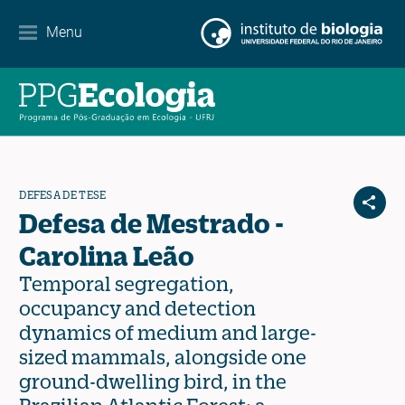
Contato
Menu
EN
ES
PT
DEFESA DE TESE
Defesa de Mestrado -
Carolina Leão
Temporal segregation,
occupancy and detection
dynamics of medium and large-
sized mammals, alongside one
ground-dwelling bird, in the