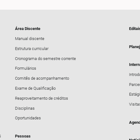
Área Discente
Editai
Manual discente
Plane
Estrutura curricular
Cronograma do semestre corrente
Inter
Formulários
Intro
Comitês de acompanhamento
Parce
Exame de Qualificação
Estági
Reaproveitamento de créditos
Visita
Disciplinas
Oportunidades
Agend
S
Pessoas