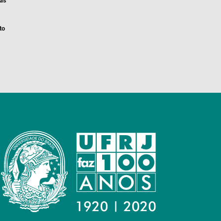
ias
to