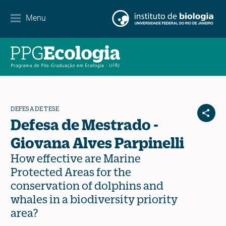
Contato
Menu
EN
ES
PT
DEFESA DE TESE
Defesa de Mestrado -
Giovana Alves Parpinelli
How effective are Marine
Protected Areas for the
conservation of dolphins and
whales in a biodiversity priority
area?