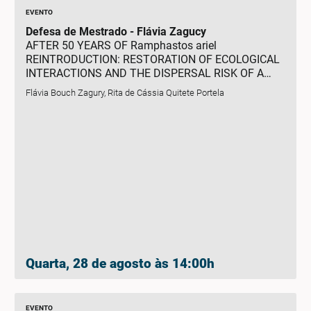
EVENTO
Defesa de Mestrado - Flávia Zagucy
AFTER 50 YEARS OF Ramphastos ariel
REINTRODUCTION: RESTORATION OF ECOLOGICAL
INTERACTIONS AND THE DISPERSAL RISK OF A
POTENTIAL INVASIVE PALM IN THE ATLANTIC
Flávia Bouch Zagury, Rita de Cássia Quitete Portela
FOREST.
Quarta, 28 de agosto às 14:00h
EVENTO