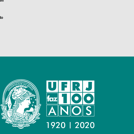
ias
to