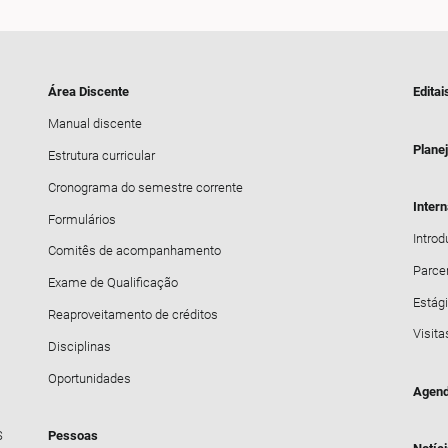
Área Discente
Editai
Manual discente
Plane
Estrutura curricular
Cronograma do semestre corrente
Inter
Formulários
Intro
Comitês de acompanhamento
Parce
Exame de Qualificação
Estági
Reaproveitamento de créditos
Visita
Disciplinas
Oportunidades
Agend
S
Pessoas