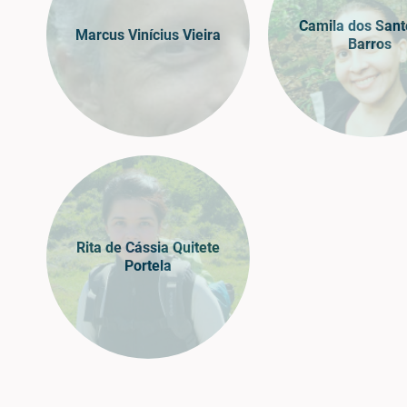
Camila dos Sant
Marcus Vinícius Vieira
Barros
Rita de Cássia Quitete
Portela