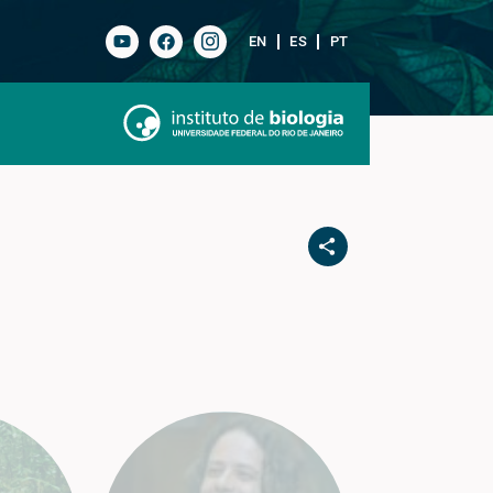
EN
ES
PT