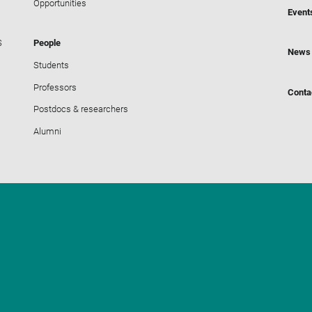
Opportunities
Event
S
People
News
Students
Professors
Conta
Postdocs & researchers
Alumni