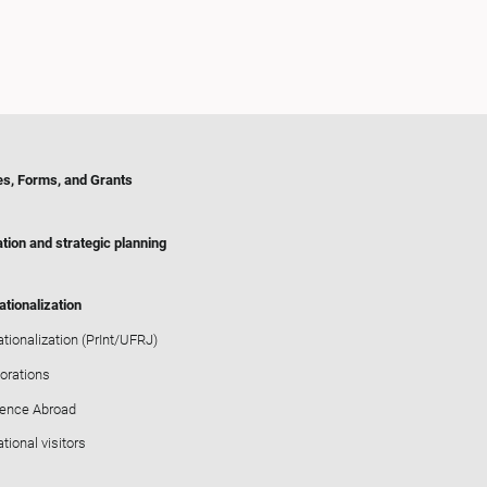
es, Forms, and Grants
tion and strategic planning
ationalization
ationalization (PrInt/UFRJ)
orations
ience Abroad
ational visitors