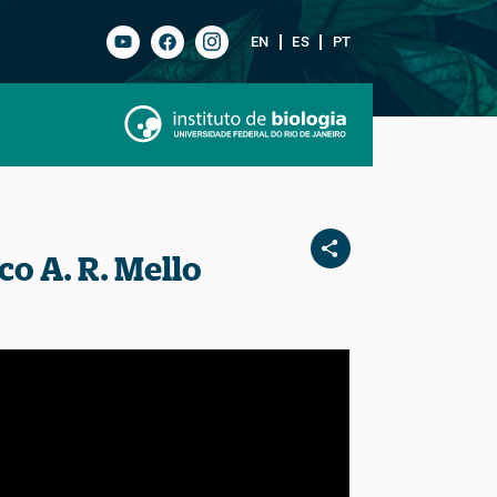
EN
ES
PT
o A. R. Mello