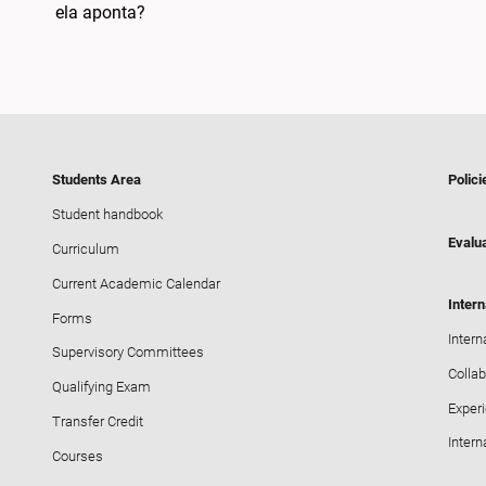
ela aponta?
Students Area
Polici
Student handbook
Evalua
Curriculum
Current Academic Calendar
Intern
Forms
Intern
Supervisory Committees
Collab
Qualifying Exam
Exper
Transfer Credit
Intern
Courses