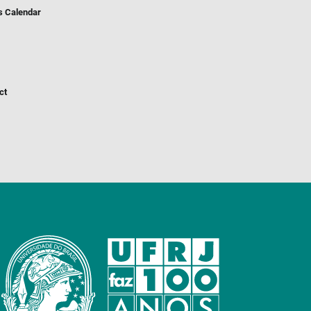
s Calendar
ct