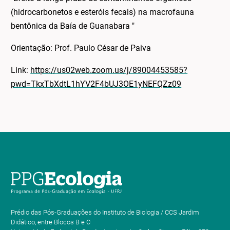
(hidrocarbonetos e esteróis fecais) na macrofauna
bentônica da Baía de Guanabara "
Orientação: Prof. Paulo César de Paiva
Link:
https://us02web.zoom.us/j/89004453585?
pwd=TkxTbXdtL1hYV2F4bUJ3OE1yNEFQZz09
Prédio das Pós-Graduações do Instituto de Biologia / CCS Jardim
Didático, entre Blocos B e C