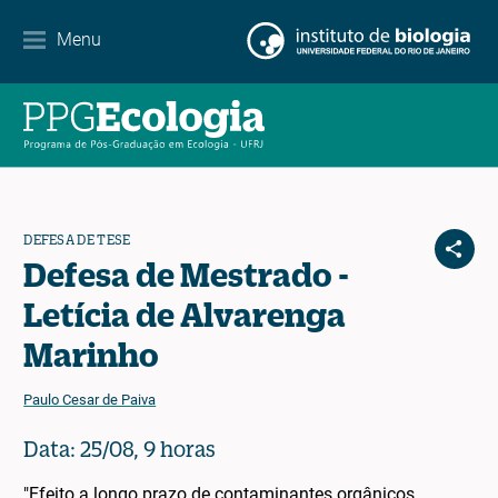
Contact
Menu
EN
ES
PT
DEFESA DE TESE
Defesa de Mestrado -
Letícia de Alvarenga
Marinho
Paulo Cesar de Paiva
Data: 25/08, 9 horas
"Efeito a longo prazo de contaminantes orgânicos