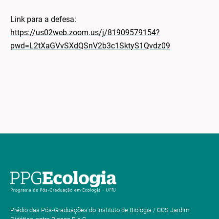
Link para a defesa:
https://us02web.zoom.us/j/81909579154?
pwd=L2tXaGVvSXdQSnV2b3c1SktyS1Qvdz09
Prédio das Pós-Graduações do Instituto de Biologia / CCS Jardim