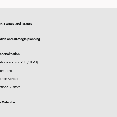
es, Forms, and Grants
tion and strategic planning
ationalization
ationalization (PrInt/UFRJ)
orations
ience Abroad
ational visitors
s Calendar