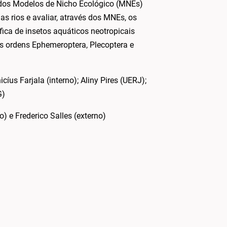
e dos Modelos de Nicho Ecológico (MNEs)
 rios e avaliar, através dos MNEs, os
ica de insetos aquáticos neotropicais
s ordens Ephemeroptera, Plecoptera e
íus Farjala (interno); Aliny Pires (UERJ);
G)
) e Frederico Salles (externo)