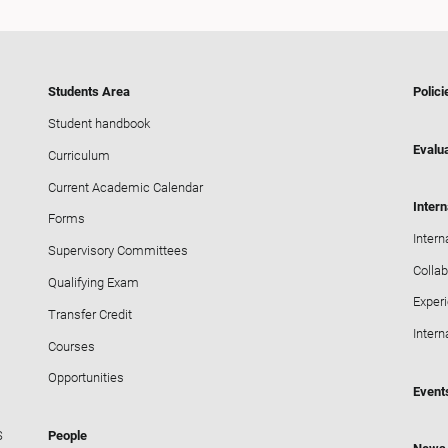
Students Area
Polici
Student handbook
Evalua
Curriculum
Current Academic Calendar
Intern
Forms
Intern
Supervisory Committees
Collab
Qualifying Exam
Exper
Transfer Credit
Intern
Courses
Opportunities
Event
S
People