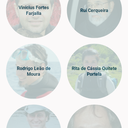
Vinicius Fortes
Rui Cerqueira
Farjalla
Rodrigo Leão de
Rita de Cássia Quitete
Moura
Portela