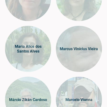
Maria Alice dos
Marcus Vinícius Vieira
Santos Alves
Márcio Zikán Cardoso
Marcelo Vianna