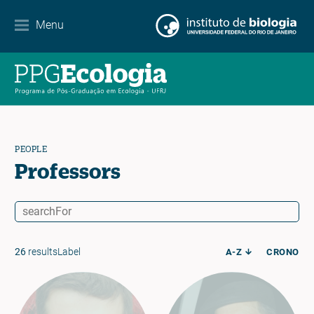
Contact
Menu
EN
ES
PT
PEOPLE
Professors
26
resultsLabel
A-Z
CRONO