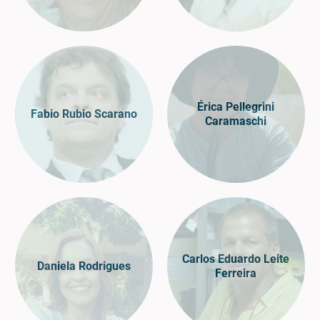
Érica Pellegrini
Fabio Rubio Scarano
Caramaschi
Carlos Eduardo Leite
Daniela Rodrigues
Ferreira