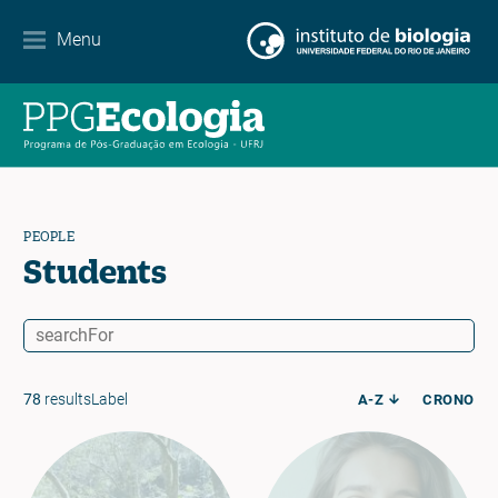
Contact
Menu
EN
ES
PT
PEOPLE
Students
78
resultsLabel
A-Z
CRONO