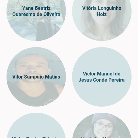
Yane Beatriz
Vitória Longuinho
Quaresma de Oliveira
Holz
Victor Manuel de
Vitor Sampaio Matias
Jesus Conde Pereira