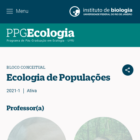
Contact
Menu
EN
ES
PT
BLOCO CONCEITUAL
Ecologia de Populações
2021-1
Ativa
Professor(a)