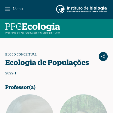
Contact
Menu
EN
ES
PT
BLOCO CONCEITUAL
Ecologia de Populações
2022-1
Professor(a)