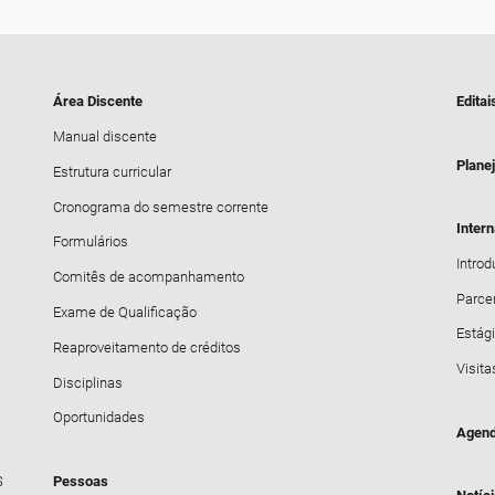
Área Discente
Editai
Manual discente
Plane
Estrutura curricular
Cronograma do semestre corrente
Inter
Formulários
Intro
Comitês de acompanhamento
Parce
Exame de Qualificação
Estági
Reaproveitamento de créditos
Visita
Disciplinas
Oportunidades
Agend
S
Pessoas