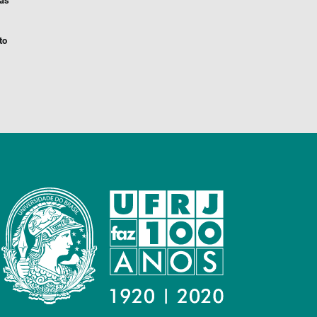
ias
to