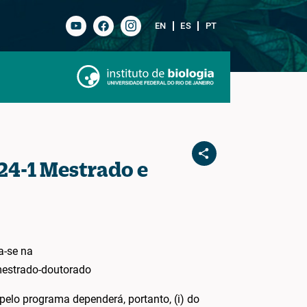
EN
ES
PT
24-1 Mestrado e
a-se na
-mestrado-doutorado
pelo programa dependerá, portanto, (i) do