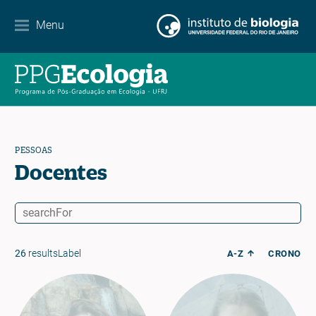
Contato
Menu
EN
ES
PT
PESSOAS
Docentes
26
resultsLabel
A-Z
CRONO