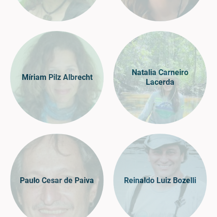
Natalia Carneiro
Míriam Pilz Albrecht
Lacerda
Paulo Cesar de Paiva
Reinaldo Luiz Bozelli