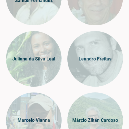
Santos Fernandez
Juliana da Silva Leal
Leandro Freitas
Marcelo Vianna
Márcio Zikán Cardoso