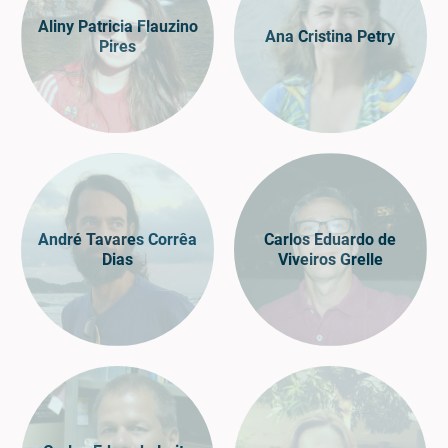
Aliny Patricia Flauzino
Ana Cristina Petry
Pires
André Tavares Corrêa
Carlos Eduardo de
Dias
Viveiros Grelle