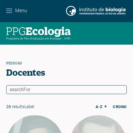
Contato
Menu
EN
ES
PT
PESSOAS
Docentes
26
resultsLabel
A-Z
CRONO