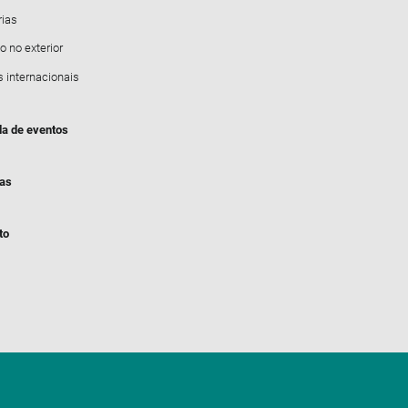
rias
o no exterior
s internacionais
a de eventos
ias
to