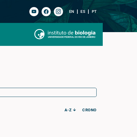
EN
ES
PT
A-Z
CRONO