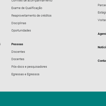
Comitês de acompanhamento
Parce
Exame de Qualificação
Estági
Reaproveitamento de créditos
Visita
Disciplinas
Oportunidades
Agend
S
Pessoas
Notíc
Discentes
Docentes
Conta
Pós-docs e pesquisadores
Egressas e Egressos