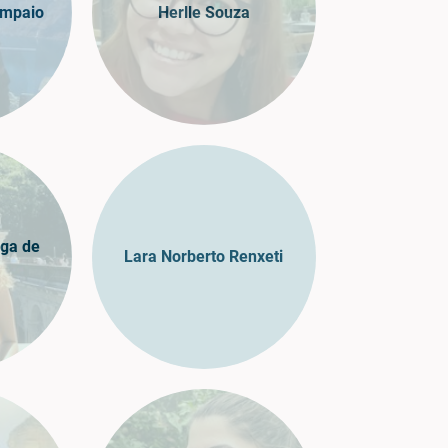
ampaio
Herlle Souza
ga de
Lara Norberto Renxeti