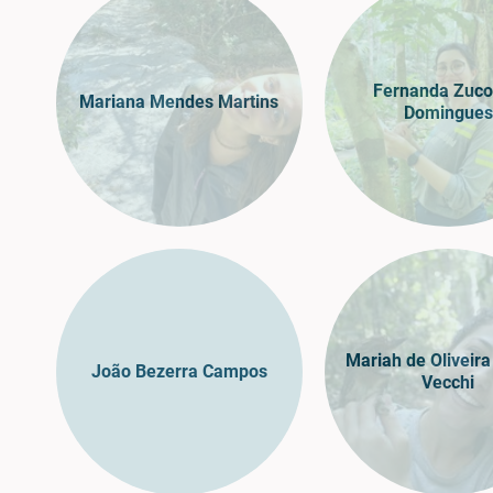
Fernanda Zuco
Mariana Mendes Martins
Domingues
Mariah de Oliveir
João Bezerra Campos
Vecchi