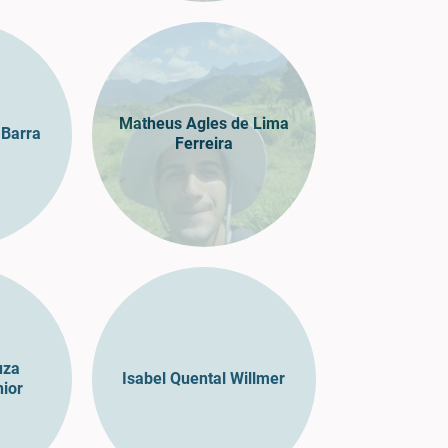
Matheus Agles de Lima
 Barra
Ferreira
uza
Isabel Quental Willmer
ior