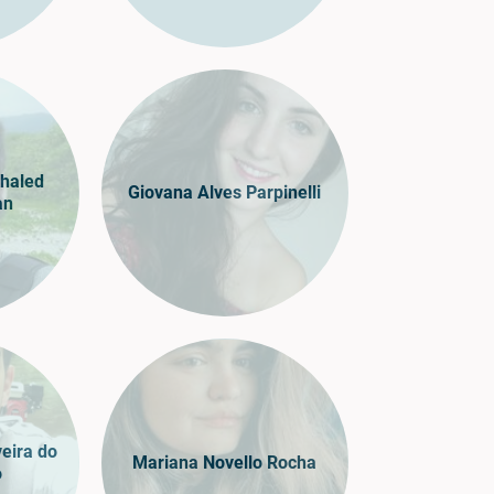
haled
Giovana Alves Parpinelli
an
veira do
Mariana Novello Rocha
o