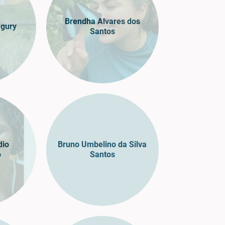
Brendha Alvares dos
agury
Santos
dio
Bruno Umbelino da Silva
o
Santos