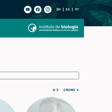
EN
ES
PT
A-Z
CRONO