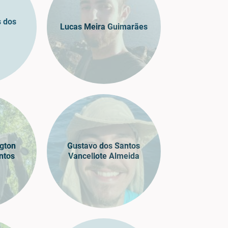
s dos
Lucas Meira Guimarães
gton
Gustavo dos Santos
ntos
Vancellote Almeida