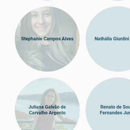
Stephanie Campos Alves
Nathália Giuntini
Juliana Galvão de
Renato de So
Carvalho Argento
Fernandes Jun