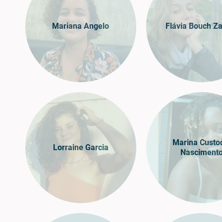
Mariana Angelo
Flávia Bouch Z
Marina Custo
Lorraine Garcia
Nasciment