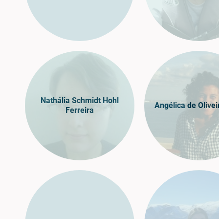
Nathália Schmidt Hohl
Angélica de Olivei
Ferreira