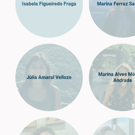
Isabela Figueiredo Fraga
Marina Ferraz S
Marina Alves Mé
Júlia Amaral Vellozo
Andrade