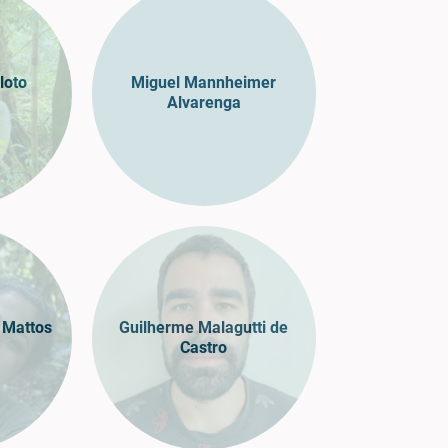
loto
Miguel Mannheimer
Alvarenga
a Mattos
Guilherme Malagutti de
Castro