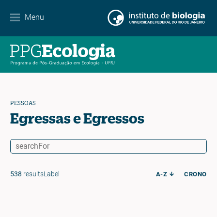
Agenda de eventos
Menu
Notícias
Contato
PESSOAS
EN
ES
PT
Egressas e Egressos
538
resultsLabel
A-Z
CRONO