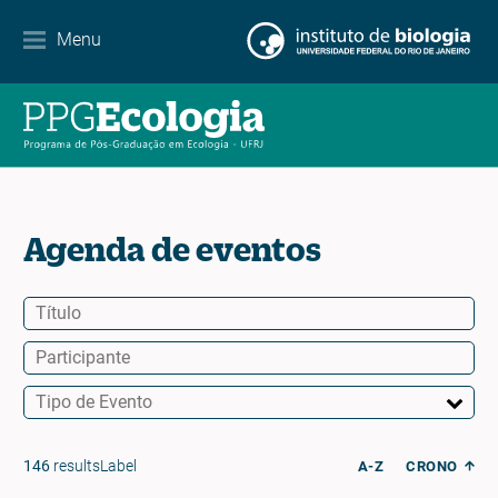
Contato
Menu
EN
ES
PT
Agenda de eventos
146
resultsLabel
A-Z
CRONO