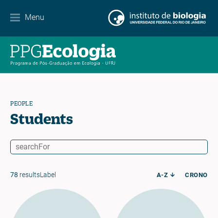
Contact
Menu
EN
ES
PT
PEOPLE
Students
78
resultsLabel
A-Z
CRONO