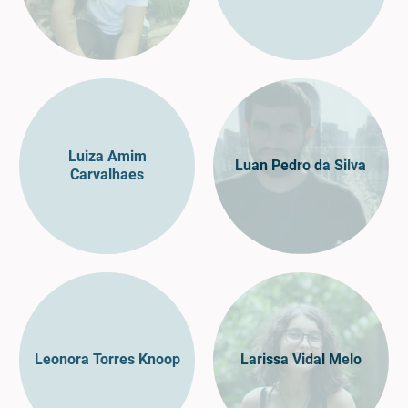
Luiza Amim
Luan Pedro da Silva
Carvalhaes
Leonora Torres Knoop
Larissa Vidal Melo