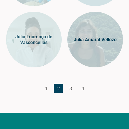
Júlia Lourenço de
Júlia Amaral Vellozo
Vasconcellos
1
2
3
4