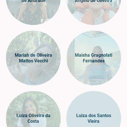
de Andrade
Angelo de Oliveira
Mariah de Oliveira
Maisha Gragnolati
Mattos Vecchi
Fernandes
Luiza Oliveira da
Luiza dos Santos
Costa
Vieira