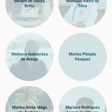
Míriam de Souza
Matheus Vieira da
Britto
Silva
Matheus Guimarães
Marina Pimpão
de Araujo
Vasquez
Marina Alves Méga
Mariana Rodrigues