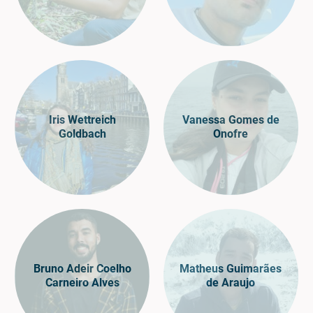
Iris Wettreich
Vanessa Gomes de
Goldbach
Onofre
Bruno Adeir Coelho
Matheus Guimarães
Carneiro Alves
de Araujo