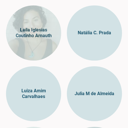
Laíla Iglesias
Natália C. Prada
Coutinho Arnauth
Luiza Amim
Julia M de Almeida
Carvalhaes