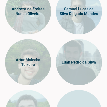
Andreza de Freitas
Samuel Lucas da
Nunes Oliveira
Silva Delgado Mendes
Artur Malecha
Luan Pedro da Silva
Teixeira