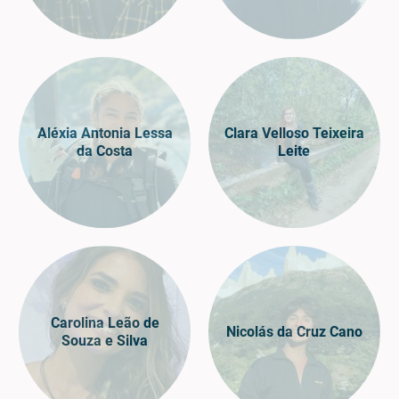
Aléxia Antonia Lessa
Clara Velloso Teixeira
da Costa
Leite
Carolina Leão de
Nicolás da Cruz Cano
Souza e Silva