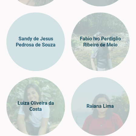
Sandy de Jesus
Fabio Ivo Perdigão
Pedrosa de Souza
Ribeiro de Melo
Luiza Oliveira da
Raiana Lima
Costa