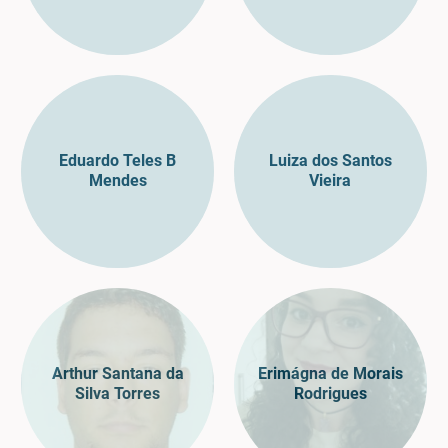
Eduardo Teles B
Luiza dos Santos
Mendes
Vieira
Arthur Santana da
Erimágna de Morais
Silva Torres
Rodrigues