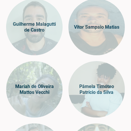
Guilherme Malagutti
Vitor Sampaio Matias
de Castro
Mariah de Oliveira
Pâmela Timóteo
Mattos Vecchi
Patrício da Silva