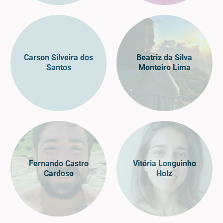
Carson Silveira dos
Beatriz da Silva
Santos
Monteiro Lima
Fernando Castro
Vitória Longuinho
Cardoso
Holz