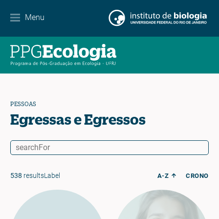
Contato
Menu
EN
ES
PT
PESSOAS
Egressas e Egressos
538
resultsLabel
A-Z
CRONO