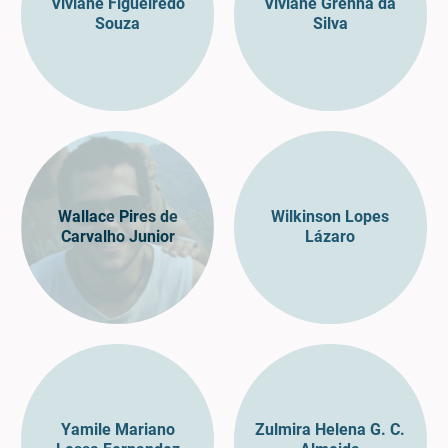
Viviane Figueiredo
Viviane Grenha da
Souza
Silva
Wallace Pires de
Wilkinson Lopes
Carvalho Junior
Lázaro
Yamile Mariano
Zulmira Helena G. C.