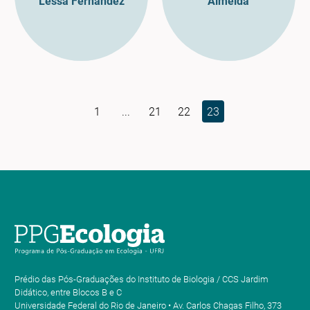
Lessa Fernandez
Almeida
1
...
21
22
23
Prédio das Pós-Graduações do Instituto de Biologia / CCS Jardim
Didático, entre Blocos B e C
Universidade Federal do Rio de Janeiro • Av. Carlos Chagas Filho, 373