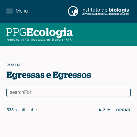
Agenda de eventos
Menu
Notícias
Contato
PESSOAS
EN
ES
PT
Egressas e Egressos
538
resultsLabel
A-Z
CRONO