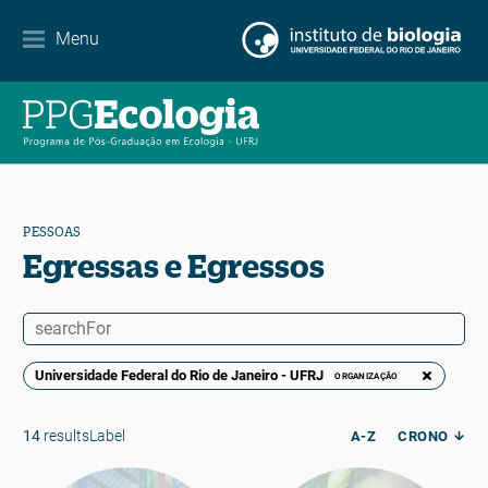
Contato
Menu
EN
ES
PT
PESSOAS
Egressas e Egressos
Universidade Federal do Rio de Janeiro - UFRJ
ORGANIZAÇÃO
14
resultsLabel
A-Z
CRONO