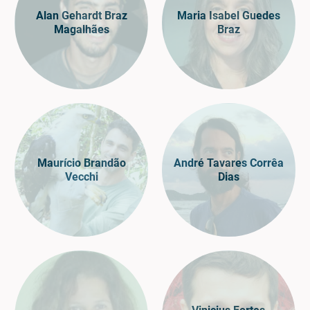
Alan Gehardt Braz
Maria Isabel Guedes
Magalhães
Braz
Maurício Brandão
André Tavares Corrêa
Vecchi
Dias