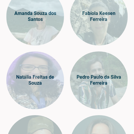
Amanda Souza dos
Fabíola Keesen
Santos
Ferreira
Natália Freitas de
Pedro Paulo da Silva
Souza
Ferreira