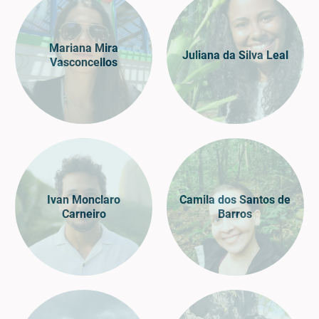
Mariana Mira
Juliana da Silva Leal
Vasconcellos
Ivan Monclaro
Camila dos Santos de
Carneiro
Barros