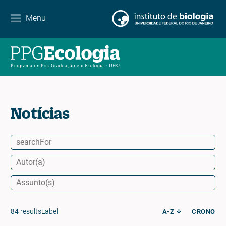
Contato
Menu
EN
ES
PT
Notícias
84
resultsLabel
A-Z
CRONO