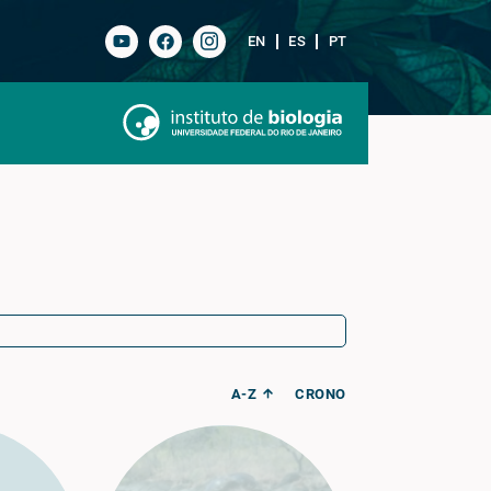
EN
ES
PT
A-Z
CRONO