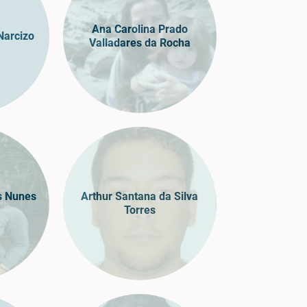
Ana Carolina Prado
Narcizo
Valladares da Rocha
s Nunes
Arthur Santana da Silva
Torres