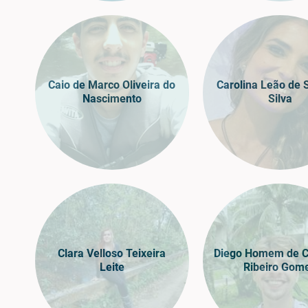
Caio de Marco Oliveira do
Carolina Leão de 
Nascimento
Silva
Clara Velloso Teixeira
Diego Homem de C
Leite
Ribeiro Gom