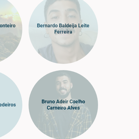
onteiro
Bernardo Baldeija Leite
Ferreira
Bruno Adeir Coelho
edeiros
Carneiro Alves