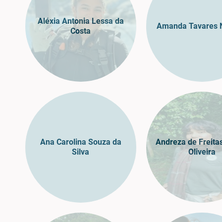
Aléxia Antonia Lessa da
Amanda Tavares 
Costa
Ana Carolina Souza da
Andreza de Freita
Silva
Oliveira