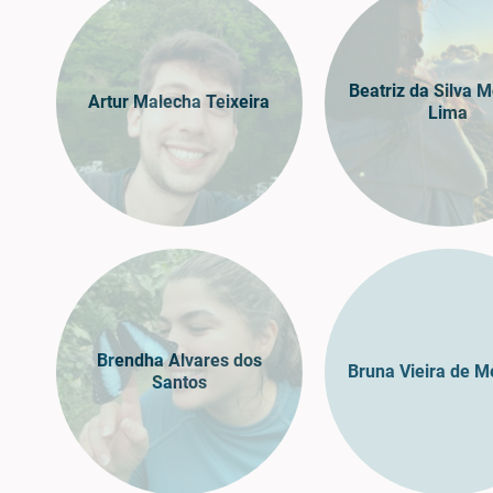
Beatriz da Silva M
Artur Malecha Teixeira
Lima
Brendha Alvares dos
Bruna Vieira de M
Santos