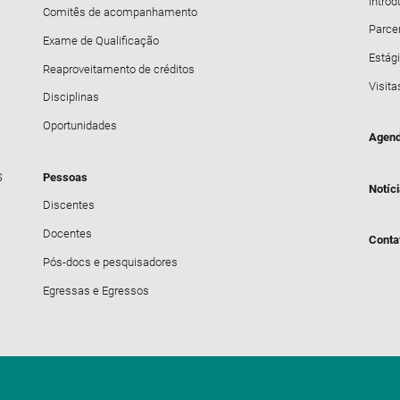
Intro
Comitês de acompanhamento
Parce
Exame de Qualificação
Estági
Reaproveitamento de créditos
Visita
Disciplinas
Oportunidades
Agend
S
Pessoas
Notíc
Discentes
Docentes
Conta
Pós-docs e pesquisadores
Egressas e Egressos