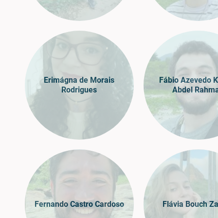
Erimágna de Morais
Fábio Azevedo K
Rodrigues
Abdel Rahm
Fernando Castro Cardoso
Flávia Bouch Z