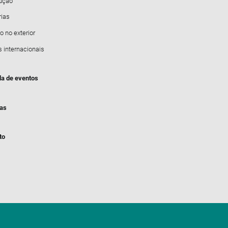
dução
rias
o no exterior
s internacionais
a de eventos
ias
to