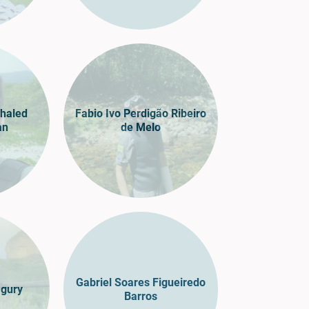
haled
Fabio Ivo Perdigão Ribeiro
an
de Melo
Gabriel Soares Figueiredo
agury
Barros