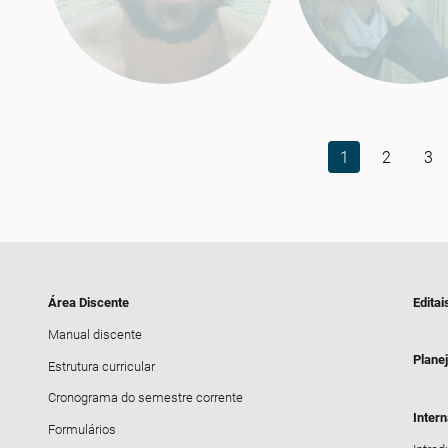
1
2
3
Área Discente
Editai
Manual discente
Plane
Estrutura curricular
Cronograma do semestre corrente
Inter
Formulários