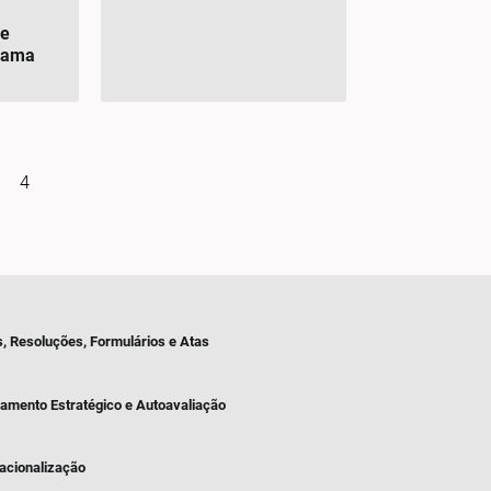
e
rama
4
s, Resoluções, Formulários e Atas
jamento Estratégico e Autoavaliação
nacionalização