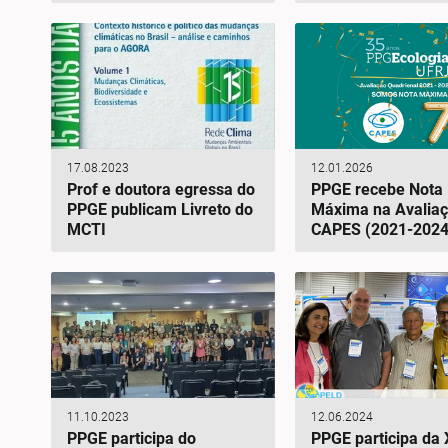
17.08.2023
12.01.2026
Prof e doutora egressa do
PPGE recebe Nota
PPGE publicam Livreto do
Máxima na Avaliaç
MCTI
CAPES (2021-2024
11.10.2023
12.06.2024
PPGE participa do
PPGE participa da X