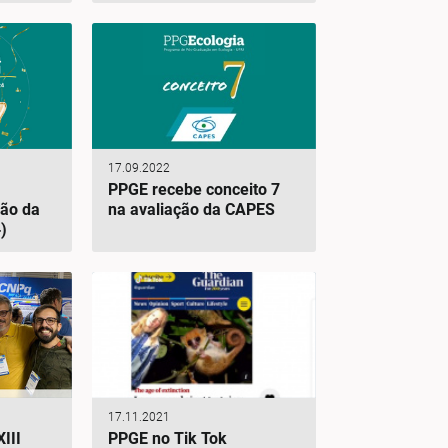
17.09.2022
PPGE recebe conceito 7
ão da
na avaliação da CAPES
)
17.11.2021
III
PPGE no Tik Tok