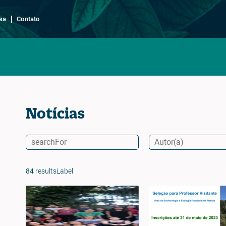
sa
Contato
Notícias
84
resultsLabel