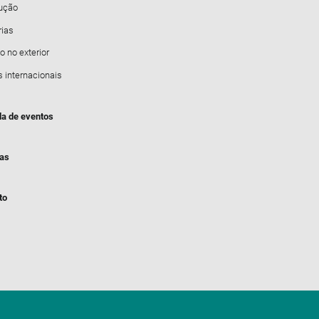
dução
rias
o no exterior
s internacionais
a de eventos
ias
to