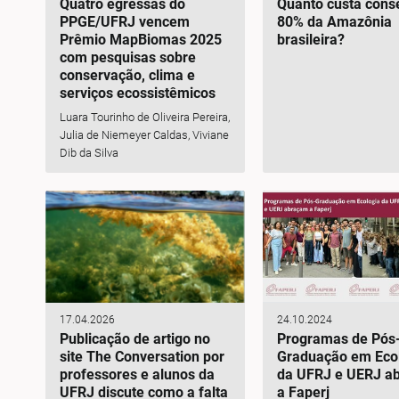
Quatro egressas do
Quanto custa cons
PPGE/UFRJ vencem
80% da Amazônia
Prêmio MapBiomas 2025
brasileira?
com pesquisas sobre
conservação, clima e
serviços ecossistêmicos
Luara Tourinho de Oliveira Pereira,
Julia de Niemeyer Caldas, Viviane
Dib da Silva
17.04.2026
24.10.2024
Publicação de artigo no
Programas de Pós
site The Conversation por
Graduação em Eco
professores e alunos da
da UFRJ e UERJ a
UFRJ discute como a falta
a Faperj