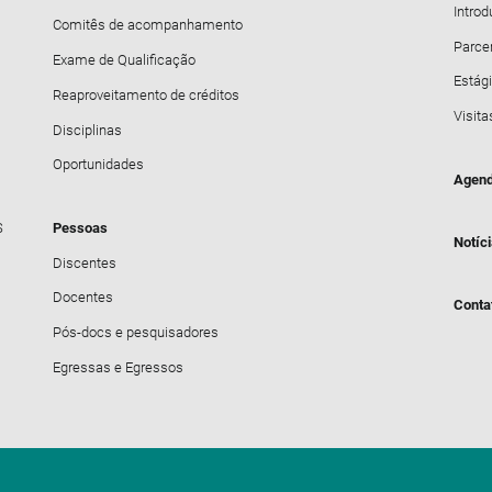
Intro
Comitês de acompanhamento
Parce
Exame de Qualificação
Estági
Reaproveitamento de créditos
Visita
Disciplinas
Oportunidades
Agend
S
Pessoas
Notíc
Discentes
Docentes
Conta
Pós-docs e pesquisadores
Egressas e Egressos