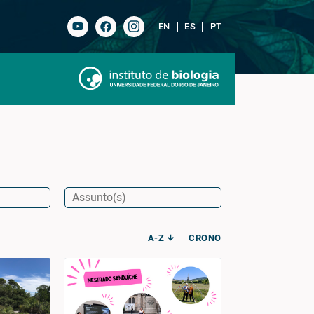
EN
ES
PT
A-Z
CRONO