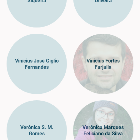
Siqueira
Oliveira
Vinícius José Giglio
Vinicius Fortes
Fernandes
Farjalla
Verônica S. M.
Verônica Marques
Gomes
Feliciano da Silva