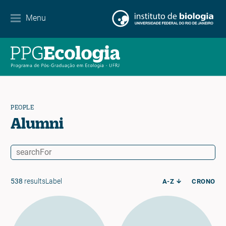
Contact
Menu
EN
ES
PT
PEOPLE
Alumni
538
resultsLabel
A-Z
CRONO