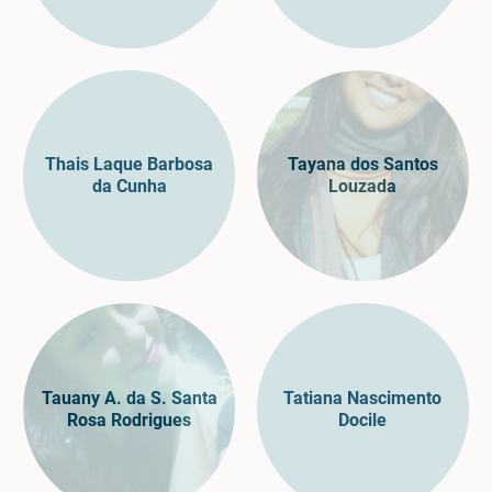
Thais Laque Barbosa
Tayana dos Santos
da Cunha
Louzada
Tauany A. da S. Santa
Tatiana Nascimento
Rosa Rodrigues
Docile