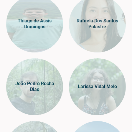
Thiago de Assis
Rafaela Dos Santos
Domingos
Polastre
João Pedro Rocha
Larissa Vidal Melo
Dias