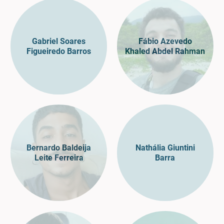
Gabriel Soares
Fábio Azevedo
Figueiredo Barros
Khaled Abdel Rahman
Bernardo Baldeija
Nathália Giuntini
Leite Ferreira
Barra