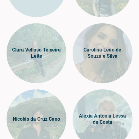
Clara Velloso Teixeira
Carolina Leão de
Leite
Souza e Silva
Aléxia Antonia Lessa
Nicolás da Cruz Cano
da Costa