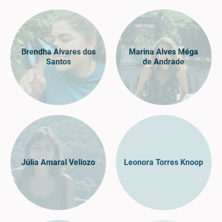
Brendha Alvares dos
Marina Alves Méga
Santos
de Andrade
Júlia Amaral Vellozo
Leonora Torres Knoop