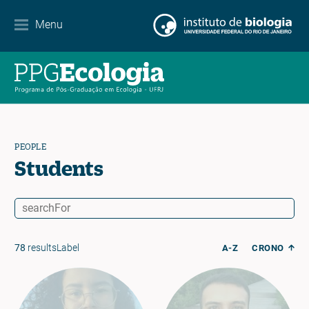
Contact
Menu
EN
ES
PT
PEOPLE
Students
78
resultsLabel
A-Z
CRONO