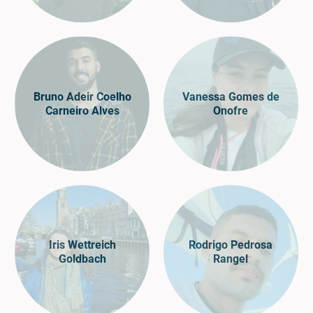
Bruno Adeir Coelho
Vanessa Gomes de
Carneiro Alves
Onofre
Iris Wettreich
Rodrigo Pedrosa
Goldbach
Rangel