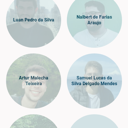
Nalbert de Farias
Luan Pedro da Silva
Araujo
Artur Malecha
Samuel Lucas da
Teixeira
Silva Delgado Mendes