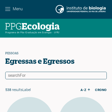
Contato
Menu
EN
ES
PT
PESSOAS
Egressas e Egressos
538
resultsLabel
A-Z
CRONO