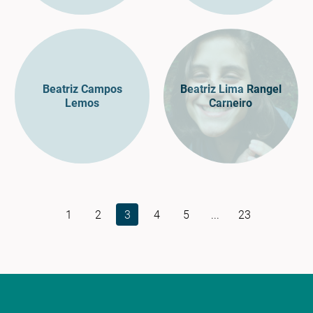
Beatriz Campos
Beatriz Lima Rangel
Lemos
Carneiro
1
2
3
4
5
...
23