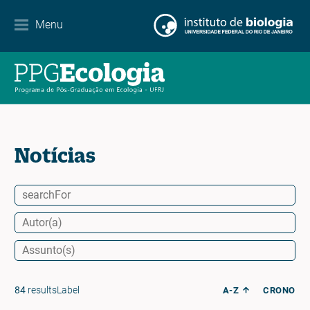
Contato
Menu
EN
ES
PT
Notícias
84
resultsLabel
A-Z
CRONO