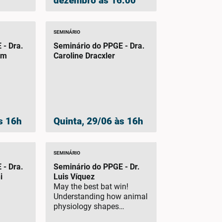
dezembro às 16:00
SEMINÁRIO
 - Dra.
Seminário do PPGE - Dra.
um
Caroline Dracxler
s 16h
Quinta, 29/06 às 16h
SEMINÁRIO
 - Dra.
Seminário do PPGE - Dr.
i
Luis Víquez
May the best bat win!
Understanding how animal
physiology shapes
immune response in bats