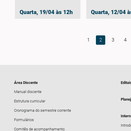
Quarta, 19/04 às 12h
Quarta, 12/04 à
1
2
3
4
Área Discente
Editai
Manual discente
Plane
Estrutura curricular
Cronograma do semestre corrente
Inter
Formulários
Intro
Comitês de acompanhamento