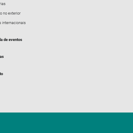
rias
o no exterior
s internacionais
a de eventos
ias
to