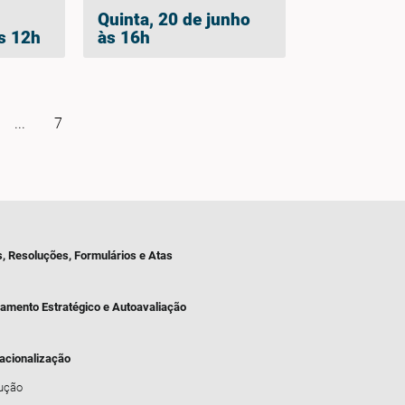
Quinta, 20 de junho
s 12h
às 16h
...
7
s, Resoluções, Formulários e Atas
jamento Estratégico e Autoavaliação
nacionalização
dução