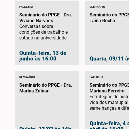
PALESTRA
SEMINÁRIO
Seminário do PPGE - Dra.
Seminário do PPGE
Viviane Narvaes
Tainá Rocha
Conversas sobre
condições de trabalho e
estudo na universidade
Quinta-feira, 13 de
junho às 16:00
Quarta, 09/11 à
SEMINÁRIO
PALESTRA
Seminário do PPGE - Dra.
Seminário do PPGE
Marina Zaluar
Mariana Ferreira
Estratégias de hist
vida dos marsupiai
semelhanças e dif
com os mamíferos
placentários
Quinta-feira, 4 