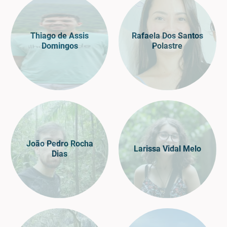
Thiago de Assis
Rafaela Dos Santos
Domingos
Polastre
João Pedro Rocha
Larissa Vidal Melo
Dias