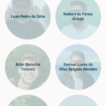
Nalbert de Farias
Luan Pedro da Silva
Araujo
Artur Malecha
Samuel Lucas da
Teixeira
Silva Delgado Mendes