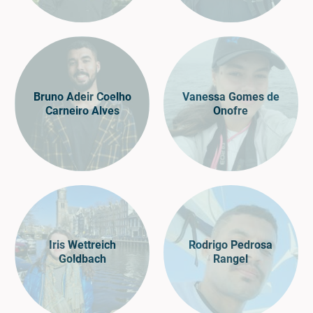
Bruno Adeir Coelho
Vanessa Gomes de
Carneiro Alves
Onofre
Iris Wettreich
Rodrigo Pedrosa
Goldbach
Rangel