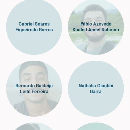
Gabriel Soares
Fábio Azevedo
Figueiredo Barros
Khaled Abdel Rahman
Bernardo Baldeija
Nathália Giuntini
Leite Ferreira
Barra