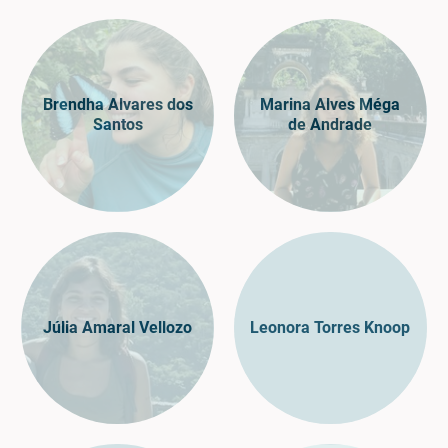
Brendha Alvares dos
Marina Alves Méga
Santos
de Andrade
Júlia Amaral Vellozo
Leonora Torres Knoop