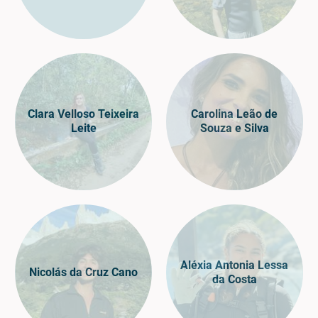
Clara Velloso Teixeira
Carolina Leão de
Leite
Souza e Silva
Aléxia Antonia Lessa
Nicolás da Cruz Cano
da Costa