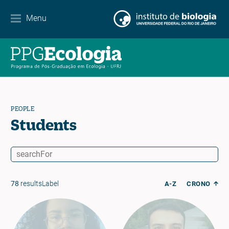
Contact
Menu
EN
ES
PT
PEOPLE
Students
78
resultsLabel
A-Z
CRONO