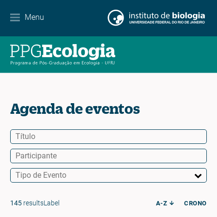
Contato
Menu
EN
ES
PT
Agenda de eventos
145
resultsLabel
A-Z
CRONO