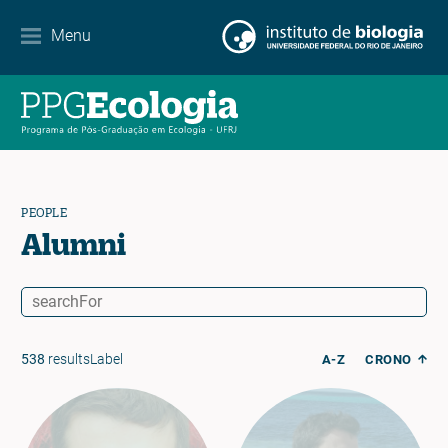
Contact
Menu
EN
ES
PT
PEOPLE
Alumni
538
resultsLabel
A-Z
CRONO