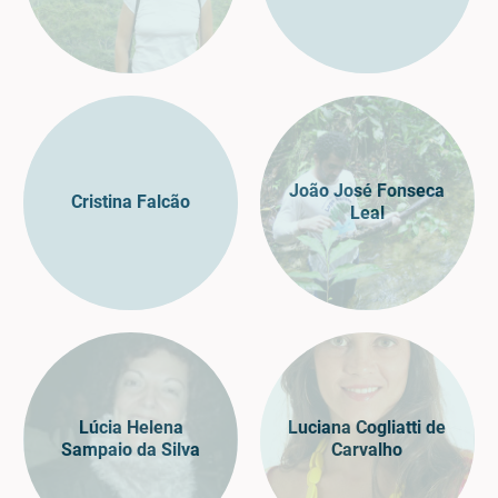
João José Fonseca
Cristina Falcão
Leal
Lúcia Helena
Luciana Cogliatti de
Sampaio da Silva
Carvalho