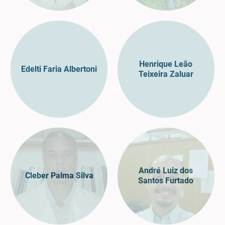
Henrique Leão
Edelti Faria Albertoni
Teixeira Zaluar
André Luiz dos
Cleber Palma Silva
Santos Furtado