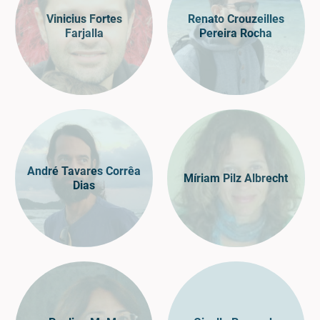
Vinicius Fortes
Renato Crouzeilles
Farjalla
Pereira Rocha
André Tavares Corrêa
Míriam Pilz Albrecht
Dias