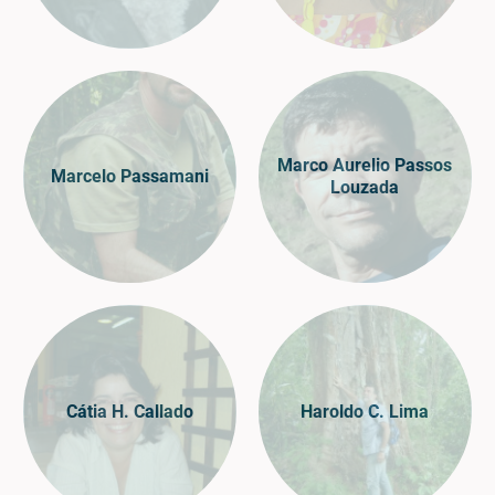
Marco Aurelio Passos
Marcelo Passamani
Louzada
Cátia H. Callado
Haroldo C. Lima